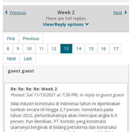
for
in
Week 2
Previous
Next
forums
There are 547 replies:
View/Reply options
First
Previous
8
9
10
11
12
13
14
15
16
17
Next
Last
guest guest
Re: Re: Re: Re: Week 2
Posted: Sat 11/13/2021 at 7:26 PM, in reply to guest guest
Nilai industri konstruksi di Indonesia tahun ini diperkirakan
tumbuh secara riil hingga 2,7 persen. Sementara pada
tahun 2022, pertumbuhannya akan mencapai angka 8,4
persen. Pun demikian, PT Korindo yang konstruksi
utamanya bergerak di bidang petrokimia dan konstruksi