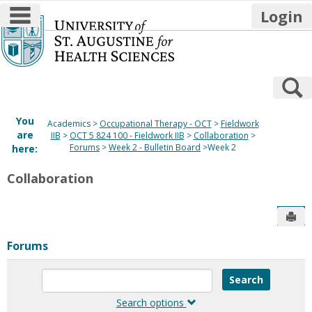
main navigation
Login
Skip
to
content
S
You
Academics
Occupational Therapy - OCT
Fieldwork
are
IIB
OCT 5 824 100 - Fieldwork IIB
Collaboration
Forums
Week 2 - Bulletin Board
Week 2
here:
Collaboration
Sen
Forums
Enter
text
to
Search options
search