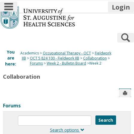
main navigation
Login
Skip
to
content
S
You
Academics
Occupational Therapy - OCT
Fieldwork
are
IIB
OCT 5 824 100 - Fieldwork IIB
Collaboration
Forums
Week 2 - Bulletin Board
Week 2
here:
Collaboration
Sen
Forums
Enter
text
to
Search options
search