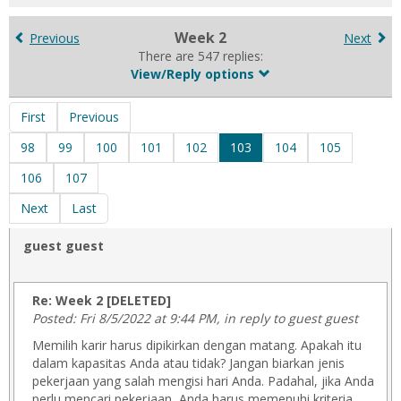
for
in
Week 2
Previous
Next
forums
There are 547 replies:
View/Reply options
First
Previous
98
99
100
101
102
103
104
105
106
107
Next
Last
guest guest
Re: Week 2 [DELETED]
Posted: Fri 8/5/2022 at 9:44 PM, in reply to guest guest
Memilih karir harus dipikirkan dengan matang. Apakah itu
dalam kapasitas Anda atau tidak? Jangan biarkan jenis
pekerjaan yang salah mengisi hari Anda. Padahal, jika Anda
perlu mencari pekerjaan, Anda harus memenuhi kriteria