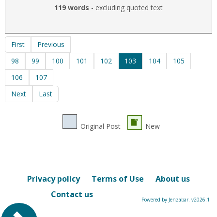
119 words
- excluding quoted text
First
Previous
98
99
100
101
102
103
104
105
106
107
Next
Last
Original Post
New
Privacy policy
Terms of Use
About us
Contact us
Powered by Jenzabar. v2026.1