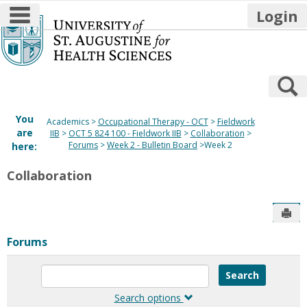
main navigation
Login
Skip
to
content
S
You
Academics
Occupational Therapy - OCT
Fieldwork
are
IIB
OCT 5 824 100 - Fieldwork IIB
Collaboration
Forums
Week 2 - Bulletin Board
Week 2
here:
Collaboration
Sen
Forums
Enter
text
to
Search options
search