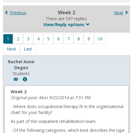
for
in
Week 2
Previous
Next
forums
There are 547 replies:
View/Reply options
1
2
3
4
5
6
7
8
9
10
Next
Last
Rachel Anne
Degen
Students
Author:
Show
Rachel
MyInfo
Anne
popup
Week 2
Degen,
for
Original post: Mon 9/22/2014 at 7:51 PM
Email:
Rachel
- Where does occupational therapy fit in the organizational
r.degen@usa.edu
Anne
chart for your facility?
Degen
As part of the outpatient rehabilitation team
- Of the following categories, which best describes the type